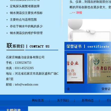
头、仪表，到现在的制造部分
定氧探头频繁堵塞故障
断的开拓创新也在逐步变大、
...
>> 详情
钢水测温仪主要技术指标
主要特点与适用范围
存在于钢水中的氧的多少
钢水测温仪的维护和管理
石家庄钢鑫冶金设备有限公司
手机：13393236753
传真：0311-85252205
地址：河北省石家庄市高新区盛和广场C
座7层
邮箱：
info@wanlixin.com
资质荣誉
诚信企业
荣誉证书
网站首页
|
关于我们
|
新闻动态
|
行