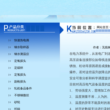
网站首页 
快速热电偶
钢水取样器
作者：无线钢水
在电力系统中，从发电厂到
钢水测温仪
高压设备连接部位如母线连
定氧探头
锈蚀、松动等原因易造成接
定碳杯
爆炸。若对这些温升故障点
定氢探头
安全可靠分析和科学调度提
副枪探头
目前对高压电气设备温度的
轧机备品备件
1、 劳动强度大，需增加工
不锈钢微丝
2、 温度测量不准，人为的
砂轮
3、 温度的异常不能及时的
4、 对历史数据无法进行及
托辊