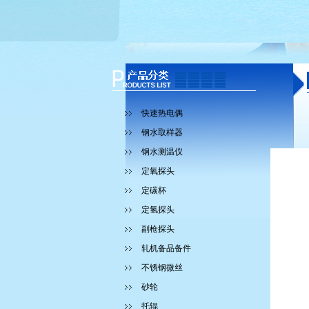
快速热电偶
钢水取样器
钢水测温仪
定氧探头
定碳杯
定氢探头
副枪探头
轧机备品备件
不锈钢微丝
砂轮
托辊