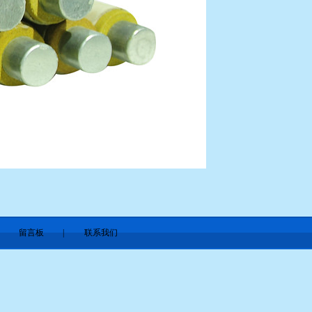
留言板
|
联系我们