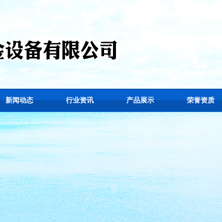
新闻动态
行业资讯
产品展示
荣誉资质