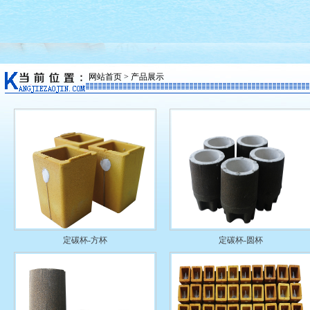
网站首页 > 产品展示
定碳杯-方杯
定碳杯-圆杯