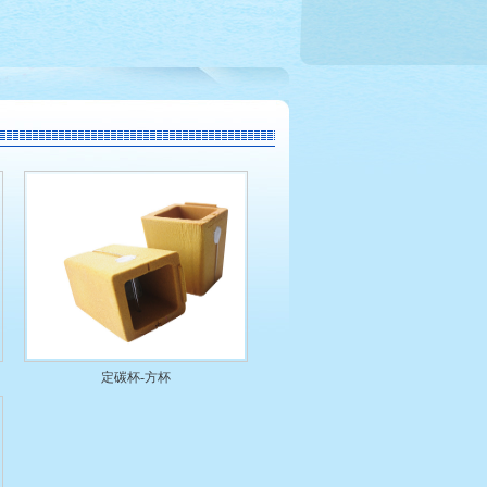
定碳杯-方杯