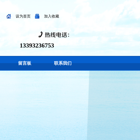
设为首页
加入收藏
13393236753
留言板
联系我们